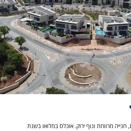
א במקום בעל נגישות מרכזית, חנייה מרווחת ונוף ירוק. אוכלס במלואו בשנת