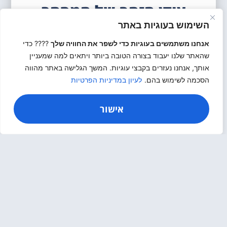
עידן הזהב של המסחר
החרדי : מתחם מסחר
השימוש בעוגיות באתר
ותעסוקה בהשקעה של חצי
אנחנו משתמשים בעוגיות כדי לשפר את החוויה שלך
???? כדי
שהאתר שלנו יעבוד בצורה הטובה ביותר ויתאים למה שמעניין
מיליארד שקל מוקם באלעד
אותך, אנחנו נעזרים בקבצי עוגיות. המשך הגלישה באתר מהווה
הסכמה לשימוש בהם.
לעיון במדיניות הפרטיות
בימים אלו מוקם פרויקט מסחר ותעסוקה רחב היקף
אישור
במע״ר של אלעד, בהשקעה של כחצי מיליארד שקל,
כחלק מהיערכות לגידול מואץ באוכלוסייה. העיר,
המונה כיום כ־65
קרא עוד>