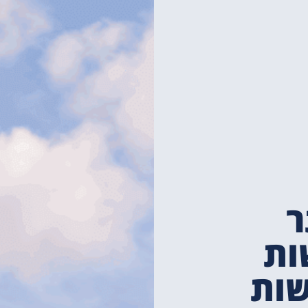
ר
ות
שות